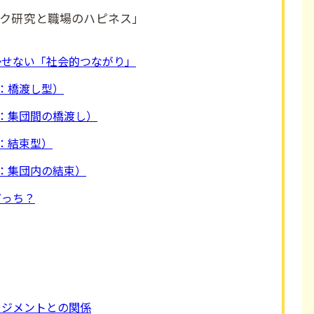
ク研究と職場のハピネス」
かせない「社会的つながり」
：橋渡し型）
：集団間の橋渡し）
：結束型）
：集団内の結束）
どっち？
ージメントとの関係