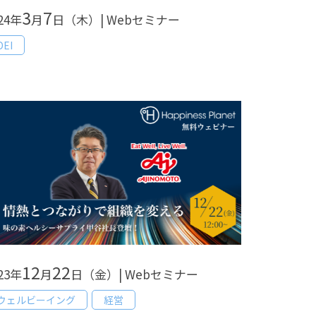
3
7
24年
月
日（木）| Webセミナー
DEI
12
22
23年
月
日（金）| Webセミナー
ウェルビーイング
経営