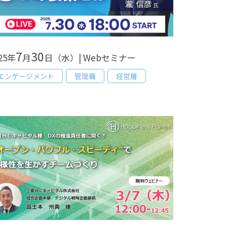
7
30
25年
月
日（水）| Webセミナー
エンゲージメント
管理職
経営層