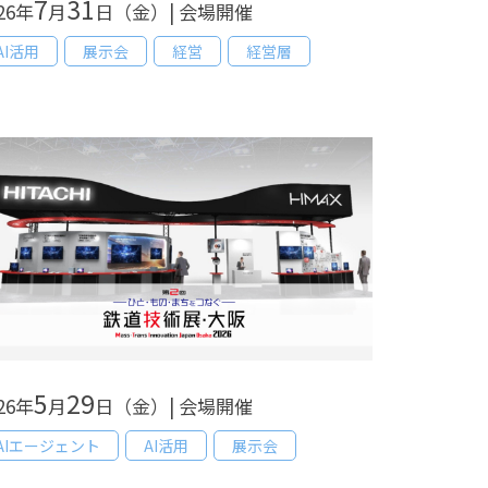
7
31
26年
月
日（金）| 会場開催
AI活用
展示会
経営
経営層
5
29
26年
月
日（金）| 会場開催
AIエージェント
AI活用
展示会