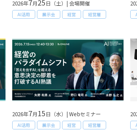
7
25
2026年
月
日（土）| 会場開催
20
AI活用
展示会
経営
経営層
7
15
2026年
月
日（水）| Webセミナー
20
AI活用
展示会
経営
経営層