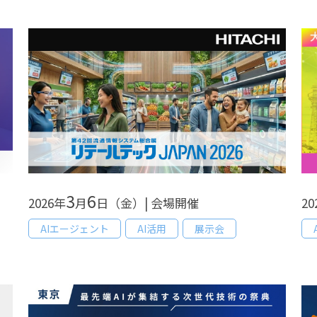
3
6
2026年
月
日（金）| 会場開催
20
AIエージェント
AI活用
展示会