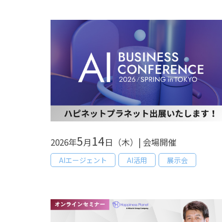
5
14
2026年
月
日（木）| 会場開催
AIエージェント
AI活用
展示会