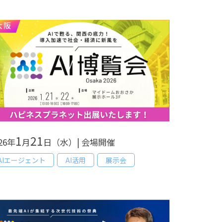
1
21
26年
月
日（水）| 会場開催
AIエージェント
AI活用
展示会