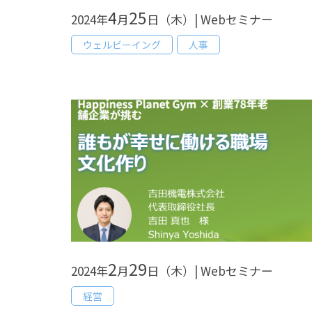
4
25
2024年
月
日（木）| Webセミナー
ウェルビーイング
人事
2
29
2024年
月
日（木）| Webセミナー
経営