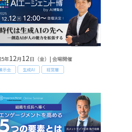
12
12
25年
月
日（金）| 会場開催
展示会
生成AI
経営層