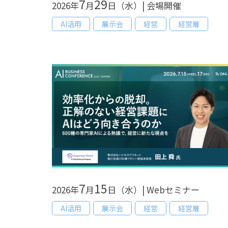
7
29
2026年
月
日（水）| 会場開催
AI活用
展示会
経営
経営層
7
15
2026年
月
日（水）| Webセミナー
AI活用
展示会
経営
経営層