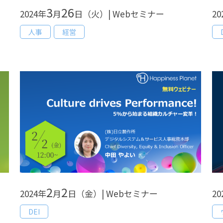
3
26
2024年
月
日（火）| Webセミナー
20
人事
経営
2
2
2024年
月
日（金）| Webセミナー
20
DEI