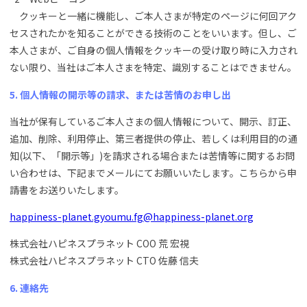
クッキーと一緒に機能し、ご本人さまが特定のページに何回アク
セスされたかを知ることができる技術のことをいいます。但し、ご
本人さまが、ご自身の個人情報をクッキーの受け取り時に入力され
ない限り、当社はご本人さまを特定、識別することはできません。
5. 個人情報の開示等の請求、または苦情のお申し出
当社が保有しているご本人さまの個人情報について、開示、訂正、
追加、削除、利用停止、第三者提供の停止、若しくは利用目的の通
知(以下、「開示等」)を請求される場合または苦情等に関するお問
い合わせは、下記までメールにてお願いいたします。こちらから申
請書をお送りいたします。
happiness-planet.gyoumu.fg@happiness-planet.org
株式会社ハピネスプラネット COO 荒 宏視
株式会社ハピネスプラネット CTO 佐藤 信夫
6. 連絡先