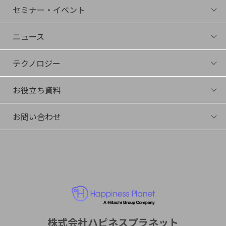
社長Bunshin
セミナー・イベント
役員紹介
セミナー・イベント一覧
採用情報
ニュース
アーカイブ
ニュース一覧
テクノロジー
プレスリリース
テクノロジー
メディア掲載
お役立ち資料
サイエンスコラム
イベント登壇
ダウンロード
メールマガジン
お問い合わせ
動画
デモ・トライアル希望
その他お問い合わせ
株式会社ハピネスプラネット