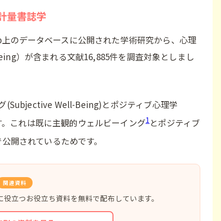
計量書誌学
Web上のデータベースに公開された学術研究から、心理
l-Being）が含まれる文献16,885件を調査対象としまし
jective Well-Being)とポジティブ心理学
1
れています。これは既に主観的ウェルビーイング
とポジティブ
で公開されているためです。
関連資料
に役立つお役立ち資料を無料で配布しています。