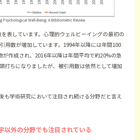
 Psychological Well-Being: A Bibliometric Review.
nが被引用数を表しています。心理的ウェルビーイングの最初の
引用数が増加しています。1994年以降には年間100
物が作成され、2016年以降は年間平均で約20%の急
に頭打ちになりましたが、被引用数は依然として増加
後も学術研究において注目され続ける分野だと言え
学以外の分野でも注目されている