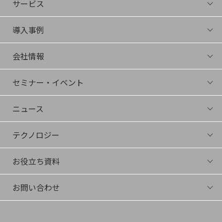
サービス
FIRA
導入事例
Energize
Connect
会社情報
Juku
会社概要
社長Bunshin
セミナー・イベント
役員紹介
セミナー・イベント一覧
採用情報
ニュース
アーカイブ
ニュース一覧
テクノロジー
プレスリリース
テクノロジー
メディア掲載
お役立ち資料
サイエンスコラム
イベント登壇
ダウンロード
メールマガジン
お問い合わせ
動画
デモ・トライアル希望
その他お問い合わせ