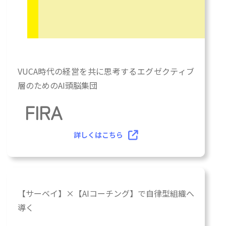
グ
VUCA時代の経営を共に思考するエグゼクティブ
ル
層のためのAI頭脳集団
ー
プ
FIRA
リ
ン
詳しくはこちら
ク
カ
【サーベイ】×【AIコーチング】で自律型組織へ
ラ
導く
ム