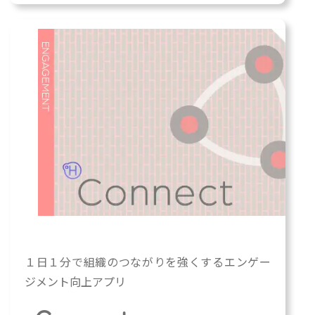
カ
ラ
ム
リ
ン
ク
グ
１日１分で組織のつながりを強くするエンゲー
ル
ジメント向上アプリ
ー
プ