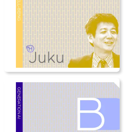
ム
リ
ン
ク
カ
ラ
ム
リ
ン
ク