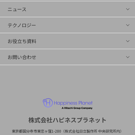
セミナー・イベント一覧
採用情報
ニュース
アーカイブ
ニュース一覧
テクノロジー
プレスリリース
テクノロジー
メディア掲載
お役立ち資料
サイエンスコラム
イベント登壇
ダウンロード
メールマガジン
お問い合わせ
動画
デモ・トライアル希望
その他お問い合わせ
株式会社ハピネスプラネット
東京都国分寺市東恋ヶ窪1-280（株式会社日立製作所 中央研究所内）