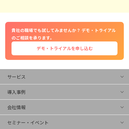
貴社の職場でも試してみませんか？ デモ・トライアル
のご相談を承ります。
デモ・トライアルを申し込む
サービス
FIRA
導入事例
Energize
Connect
会社情報
Juku
会社概要
社長Bunshin
セミナー・イベント
役員紹介