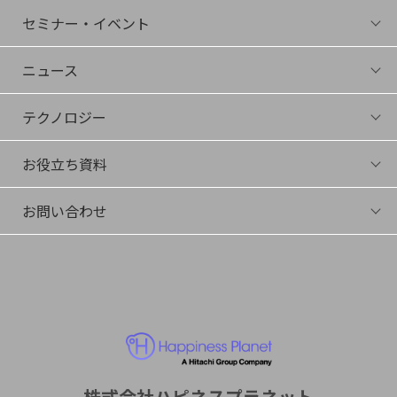
会社概要
社長Bunshin
セミナー・イベント
役員紹介
セミナー・イベント一覧
採用情報
ニュース
アーカイブ
ニュース一覧
テクノロジー
プレスリリース
テクノロジー
メディア掲載
お役立ち資料
サイエンスコラム
イベント登壇
ダウンロード
メールマガジン
お問い合わせ
動画
デモ・トライアル希望
その他お問い合わせ
株式会社ハピネスプラネット