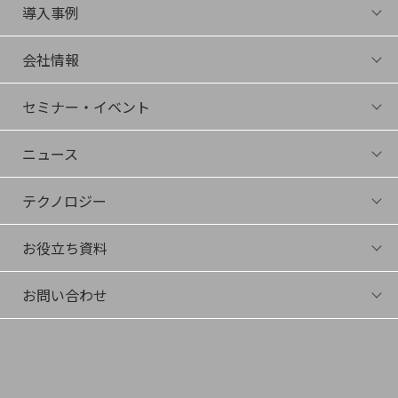
導入事例
Energize
Connect
会社情報
Juku
会社概要
社長Bunshin
セミナー・イベント
役員紹介
セミナー・イベント一覧
採用情報
ニュース
アーカイブ
ニュース一覧
テクノロジー
プレスリリース
テクノロジー
メディア掲載
お役立ち資料
サイエンスコラム
イベント登壇
ダウンロード
メールマガジン
お問い合わせ
動画
デモ・トライアル希望
その他お問い合わせ